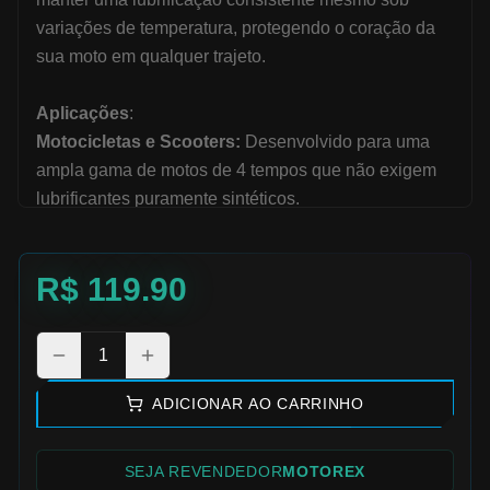
variações de temperatura, protegendo o coração da
sua moto em qualquer trajeto.
Aplicações
:
Motocicletas e Scooters:
Desenvolvido para uma
ampla gama de motos de 4 tempos que não exigem
lubrificantes puramente sintéticos.
Sistemas de Embreagem Úmida:
Perfeitamente
adequado para motores com embreagem multidisco
R$
119.90
banhada a óleo, garantindo trocas de marcha precisas.
Uso Urbano e Rodoviário:
Ideal para o deslocamento
diário e viagens, adaptando-se bem a diferentes
1
estilos de pilotagem.
ADICIONAR AO CARRINHO
Diferencial
:
Filme Lubrificante Estável:
Cria uma camada de
SEJA REVENDEDOR
MOTOREX
proteção resistente entre as peças móveis, reduzindo o