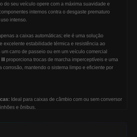
são do seu veículo opere com a máxima suavidade e
 componentes internos contra o desgaste prematuro
uso intenso.
a apenas a caixas automáticas; ele é uma solução
e excelente estabilidade térmica e resistência ao
 um carro de passeio ou em um veículo comercial
II
proporciona trocas de marcha imperceptíveis e uma
a corrosão, mantendo o sistema limpo e eficiente por
cas:
Ideal para caixas de câmbio com ou sem conversor
inhões e ônibus.
dráulica:
Perfeito para sistemas que exigem um fluido de
ontra o desgaste.
Específicas:
Recomendado para diversas caixas