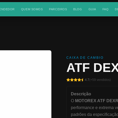
VENDEDOR
QUEM SOMOS
PARCEIROS
BLOG
GUIA
FAQ
D
CAIXA DE CAMBIO
ATF DE
4.7
(+
59
vendidos)
Descrição
O
MOTOREX ATF DEXRO
performance e extrema ve
padrões da especificaçã