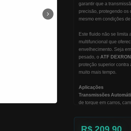
garantir que a transmis
precisão, protegendo os
mesmo em condições de 
Este fluido não se limit
multifuncional que oferec
envelhecimento. Seja em
pesado, o
ATF DEXRON I
proteção superior contra 
muito mais tempo.
Aplicações
Transmissões Automáti
de torque em carros, cam
Sistemas de Direção Hi
alta fluidez e proteção c
Transmissões Manuais 
R$
209.90