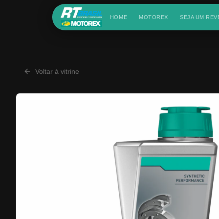
HOME
MOTOREX
SEJA UM RE
Voltar à vitrine