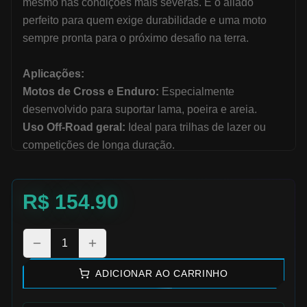
mesmo nas condições mais severas. É o aliado
perfeito para quem exige durabilidade e uma moto
sempre pronta para o próximo desafio na terra.
Aplicações:
Motos de Cross e Enduro:
Especialmente
desenvolvido para suportar lama, poeira e areia.
Uso Off-Road geral:
Ideal para trilhas de lazer ou
competições de longa duração.
Cabos de acionamento (Bowden):
Excelente para
lubrificar cabos de aço, garantindo comandos macios.
R$
154.90
Correntes com retentores:
Totalmente seguro e
testado para correntes do tipo O-ring e X-ring,
preservando as vedações de borracha.
1
Diferencial:
ADICIONAR AO CARRINHO
Tecnologia 100% Sintética:
Garante uma proteção
muito superior contra o desgaste, prolongando