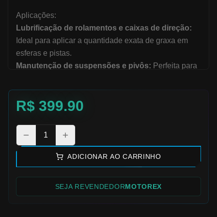
Aplicações:
Lubrificação de rolamentos e caixas de direção:
Ideal para aplicar a quantidade exata de graxa em
esferas e pistas.
Manutenção de suspensões e pivôs:
Perfeita para
alcançar áreas estreitas e pontos de articulação de
quadros full-suspension.
R$
399.90
Montagem de componentes de carbono:
Compatível com a MOTOREX CARBON PASTE para
montagens seguras.
1
Uso em oficinas profissionais:
Desenvolvida para
suportar o ritmo intenso de trabalho diário com máxima
ADICIONAR AO CARRINHO
eficiência.
SEJA REVENDEDOR
MOTOREX
Diferencial:
Precisão absoluta:
A ponta fina garante uma
aplicação direcionada, evitando o desperdício de