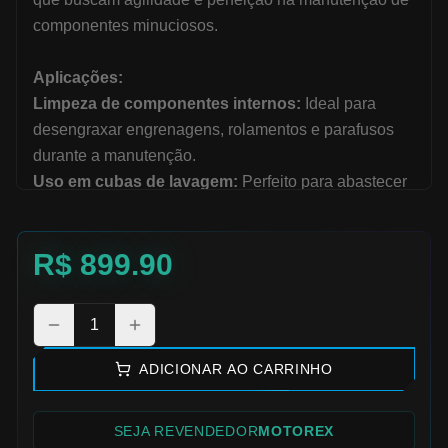
componentes minuciosos.
Aplicações:
Limpeza de componentes internos:
Ideal para
desengraxar engrenagens, rolamentos e parafusos
durante a manutenção.
Uso em cubas de lavagem:
Perfeito para abastecer
máquinas de limpeza de pequenas peças por
circulação.
R$
899.90
Manutenção elétrica:
Seguro para limpeza de
enrolamentos elétricos, removendo a sujeira sem
danificar os componentes sensíveis.
1
Preparação de superfícies:
Excelente para remover
ceras e óleos protetivos de peças novas antes da
ADICIONAR AO CARRINHO
montagem ou pintura.
SEJA REVENDEDOR
MOTOREX
Diferencial: