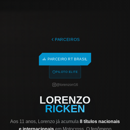
PARCEIROS
PARCEIRO RT BRASIL
PILOTO ELITE
@lorenzorr16
LORENZO
RICKEN
Aos 11 anos, Lorenzo já acumula
8 títulos nacionais
e internacionais
em Motocross. O fenômeno