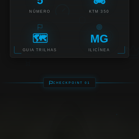
5
🏍️
NÚMERO
KTM 350
🗺️
MG
GUIA TRILHAS
ILICÍNEA
CHECKPOINT 01